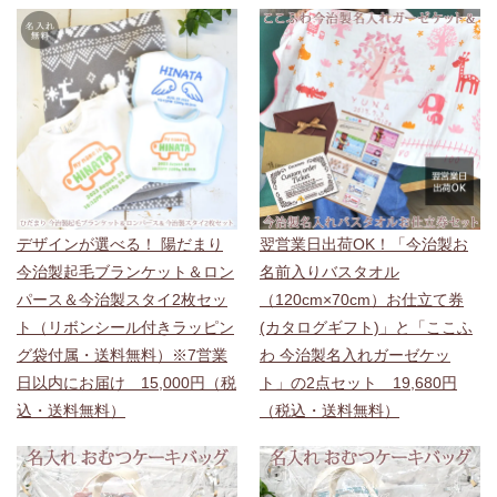
デザインが選べる！ 陽だまり
翌営業日出荷OK！「今治製お
今治製起毛ブランケット＆ロン
名前入りバスタオル
パース＆今治製スタイ2枚セッ
（120cm×70cm）お仕立て券
ト（リボンシール付きラッピン
(カタログギフト)」と「ここふ
グ袋付属・送料無料）※7営業
わ 今治製名入れガーゼケッ
日以内にお届け 15,000円（税
ト」の2点セット 19,680円
込・送料無料）
（税込・送料無料）