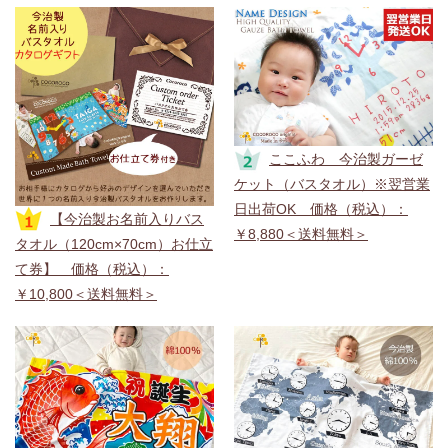
2026年7月10日
毎月10日は「ココロコの日」！7/10（金）～7/17（金）の
23時59分頃までポイント10倍中♪
是非お見逃しなく！ （ポ
イントのご利用には会員登録が必要です。
新規会員登録で
「500円割引クーポン」進呈中！
そちらもお見逃しな
く！）
ここふわ 今治製ガーゼ
2026年7月1日
ケット（バスタオル）※翌営業
月初め特別ポイントキャンペーン！7/1（水）～7/5（日）
日出荷OK 価格（税込）：
【今治製お名前入りバス
の23：59までポイント10倍中♪
是非お見逃しなく！ （ポイ
￥8,880＜送料無料＞
タオル（120cm×70cm）お仕立
ントのご利用には会員登録が必要です。
新規会員登録で
て券】 価格（税込）：
「500円割引クーポン」進呈中！
そちらもお見逃しな
￥10,800＜送料無料＞
く！）
2026年6月10日
毎月10日は「ココロコの日」！6/10（水）～6/17（水）の
23時59分頃までポイント10倍中♪
是非お見逃しなく！ （ポ
イントのご利用には会員登録が必要です。
新規会員登録で
「500円割引クーポン」進呈中！
そちらもお見逃しな