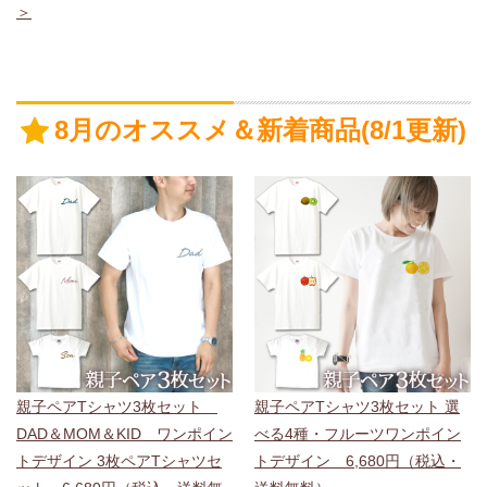
の23：59までポイント10倍中♪
是非お見逃しなく！ （ポイ
＞
ントのご利用には会員登録が必要です。
新規会員登録で
「500円割引クーポン」進呈中！
そちらもお見逃しな
く！）
8月のオススメ＆新着商品(8/1更新)
2026年4月10日
毎月10日は「ココロコの日」！4/10（金）～4/17（金）の
23時59分頃までポイント10倍中♪
是非お見逃しなく！ （ポ
イントのご利用には会員登録が必要です。
新規会員登録で
「500円割引クーポン」進呈中！
そちらもお見逃しな
く！）
2026年4月1日
月初め特別ポイントキャンペーン！4/1（水）～4/5（日）
の23：59までポイント10倍中♪
是非お見逃しなく！ （ポイ
ントのご利用には会員登録が必要です。
新規会員登録で
親子ペアTシャツ3枚セット
親子ペアTシャツ3枚セット 選
「500円割引クーポン」進呈中！
そちらもお見逃しな
DAD＆MOM＆KID ワンポイン
べる4種・フルーツワンポイン
く！）
トデザイン 3枚ペアTシャツセ
トデザイン 6,680円（税込・