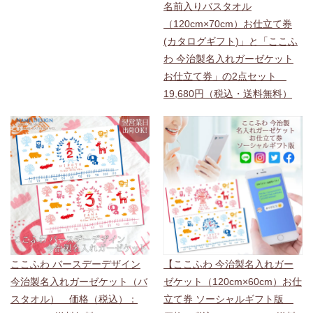
名前入りバスタオル
（120cm×70cm）お仕立て券
(カタログギフト)」と「ここふ
わ 今治製名入れガーゼケット
お仕立て券」の2点セット
19,680円（税込・送料無料）
ここふわ バースデーデザイン
【ここふわ 今治製名入れガー
今治製名入れガーゼケット（バ
ゼケット（120cm×60cm）お仕
スタオル） 価格（税込）：
立て券 ソーシャルギフト版