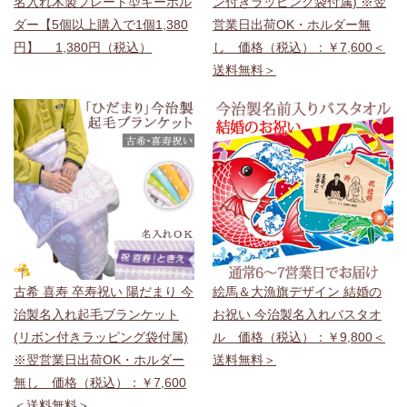
名入れ木製プレート型キーホル
ン付きラッピング袋付属) ※翌
ダー【5個以上購入で1個1,380
営業日出荷OK・ホルダー無
円】 1,380円（税込）
し 価格（税込）：￥7,600＜
送料無料＞
古希 喜寿 卒寿祝い 陽だまり 今
絵馬＆大漁旗デザイン 結婚の
治製名入れ起毛ブランケット
お祝い 今治製名入れバスタオ
(リボン付きラッピング袋付属)
ル 価格（税込）：￥9,800＜
※翌営業日出荷OK・ホルダー
送料無料＞
無し 価格（税込）：￥7,600
＜送料無料＞