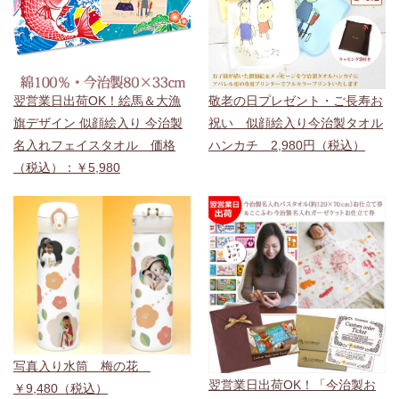
翌営業日出荷OK！絵馬＆大漁
敬老の日プレゼント・ご長寿お
旗デザイン 似顔絵入り 今治製
祝い 似顔絵入り今治製タオル
名入れフェイスタオル 価格
ハンカチ 2,980円（税込）
（税込）：￥5,980
写真入り水筒 梅の花
翌営業日出荷OK！「今治製お
￥9,480（税込）