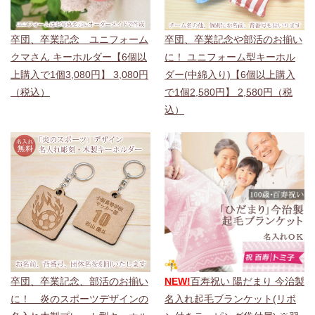
卒団、卒業記念 ユニフォーム
卒団、卒業記念や部活のお揃い
クマさん キーホルダー【6個以
に！ ユニフォーム型キーホル
上購入で1個3,080円】 3,080円
ダー(中綿入り)【6個以上購入
（税込）
で1個2,580円】 2,580円（税
込）
卒団、卒業記念、部活のお揃い
NEW!
百寿祝い 陽だまり 今治製
に！ 炎のスポーツデザインの
名入れ起毛ブランケット(リボ