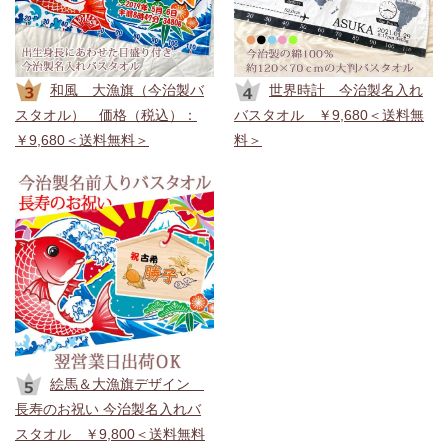
く！）
2026年6月1日
和風 大漁旗（今治製バ
世界時計 今治製名入れ
月初め特別ポイントキャンペーン！6/1（月）～6/5（金）
スタオル） 価格（税込）：
バスタオル ￥9,680＜送料無
の23：59までポイント10倍中♪
是非お見逃しなく！ （ポイ
￥9,680＜送料無料＞
料＞
ントのご利用には会員登録が必要です。
新規会員登録で
「500円割引クーポン」進呈中！
そちらもお見逃しな
く！）
2026年5月10日
毎月10日は「ココロコの日」！5/10（日）～5/17（日）の
23時59分頃までポイント10倍中♪
是非お見逃しなく！ （ポ
イントのご利用には会員登録が必要です。
新規会員登録で
「500円割引クーポン」進呈中！
そちらもお見逃しな
く！）
絵馬＆大漁旗デザイン
2026年5月1日
長寿のお祝い 今治製名入れバ
月初め特別ポイントキャンペーン！5/1（金）～5/5（火）
スタオル ￥9,800＜送料無料