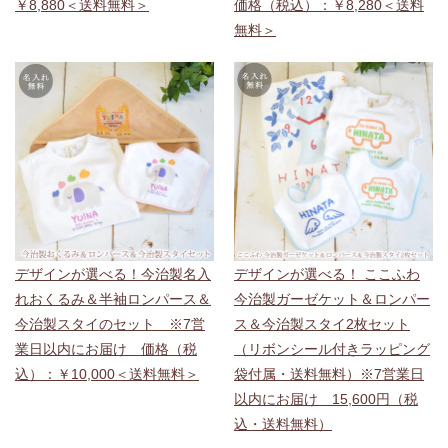
￥8,880＜送料無料＞
価格（税込）：￥8,280＜送料
無料＞
デザインが選べる！今治製名入
デザインが選べる！ ここふわ
れおくるみ＆半袖ロンパース＆
今治製ガーゼケット＆ロンパー
今治製スタイのセット ※7営
ス＆今治製スタイ2枚セット
業日以内にお届け 価格（税
（リボンシール付きラッピング
込）：￥10,000＜送料無料＞
袋付属・送料無料）※7営業日
以内にお届け 15,600円（税
込・送料無料）